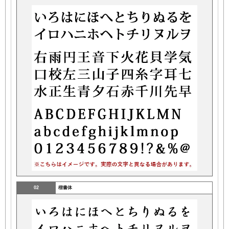
02
楷書体