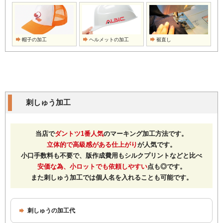
帽子の加工
ヘルメットの加工
裾直し
刺しゅう加工
当店で
ダントツ1番人気
のマーキング加工方法です。
立体的で高級感がある仕上がり
が人気です。
小口手数料も不要で、版作成費用もシルクプリントなどと比べ
安価な為、小ロットでも依頼しやすい
点も◎です。
また刺しゅう加工では個人名を入れることも可能です。
刺しゅうの加工代