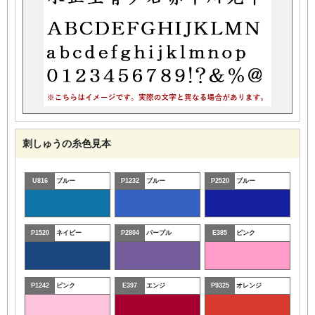
刺しゅうの糸色見本
U816
ブルー
P1232
ブルー
P2520
ブルー
P1520
ネイビー
P2804
パープル
E385
ピンク
P1242
ピンク
E397
エンジ
P9325
オレンジ