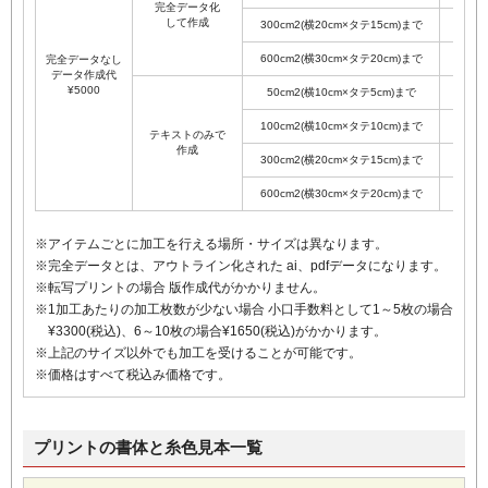
完全データ化
して作成
300cm2(横20cm×タテ15cm)まで
¥660
600cm2(横30cm×タテ20cm)まで
¥990
完全データなし
データ作成代
¥5000
50cm2(横10cm×タテ5cm)まで
¥440
100cm2(横10cm×タテ10cm)まで
¥550
テキストのみで
作成
300cm2(横20cm×タテ15cm)まで
¥660
600cm2(横30cm×タテ20cm)まで
¥990
アイテムごとに加工を行える場所・サイズは異なります。
完全データとは、アウトライン化された ai、pdfデータになります。
転写プリントの場合 版作成代がかかりません。
1加工あたりの加工枚数が少ない場合 小口手数料として1～5枚の場合
¥3300(税込)、6～10枚の場合¥1650(税込)がかかります。
上記のサイズ以外でも加工を受けることが可能です。
価格はすべて税込み価格です。
プリントの書体と糸色見本一覧