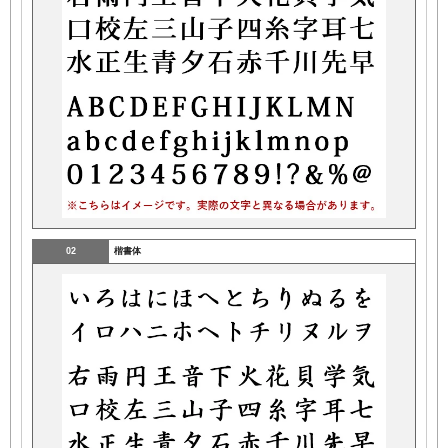
02
楷書体