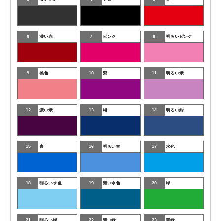
6
濃い赤
7
ピンク
8
明るいピンク
9
桃色
10
紫
11
明るい紫
12
濃い紫
13
紺
14
明るい紺
15
青
16
明るい青
17
水色
18
明るい水色
19
濃い水色
20
緑
21
明るい緑
22
濃い緑
23
黄緑