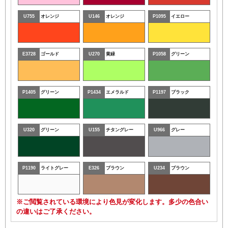
U755
オレンジ
U146
オレンジ
P1095
イエロー
E3728
ゴールド
U270
黄緑
P1058
グリーン
P1405
グリーン
P1434
エメラルド
P1197
ブラック
U320
グリーン
U155
チタングレー
U966
グレー
P1190
ライトグレー
E326
ブラウン
U234
ブラウン
※ご閲覧されている環境により色見が変化します。多少の色合い
の違いはご了承ください。