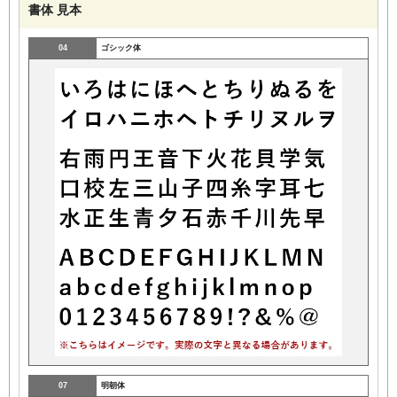
書体 見本
04
ゴシック体
07
明朝体