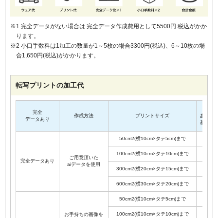
1 完全データがない場合は 完全データ作成費用として5500円 税込がかか
ります。
2 小口手数料は1加工の数量が1～5枚の場合3300円(税込)、6～10枚の場
合1,650円(税込)がかかります。
転写プリントの加工代
1枚
完全
作成方法
プリントサイズ
あたり
データあり
基本料
50cm2(横10cm×タテ5cm)まで
¥440
100cm2(横10cm×タテ10cm)まで
¥550
ご用意頂いた
完全データあり
aiデータを使用
300cm2(横20cm×タテ15cm)まで
¥660
600cm2(横30cm×タテ20cm)まで
¥990
50cm2(横10cm×タテ5cm)まで
¥440
100cm2(横10cm×タテ10cm)まで
¥550
お手持ちの画像を