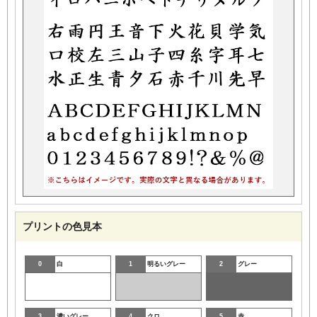
プリントの色見本
0
白
1
明るいグレー
2
グレー
3
濃いグレー
4
クロ
5
赤