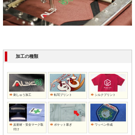
加工の種類
刺しゅう加工
転写プリント
シルクプリント
反射材・安全マーク取
ポケット塞ぎ
ワッペン作成
付け