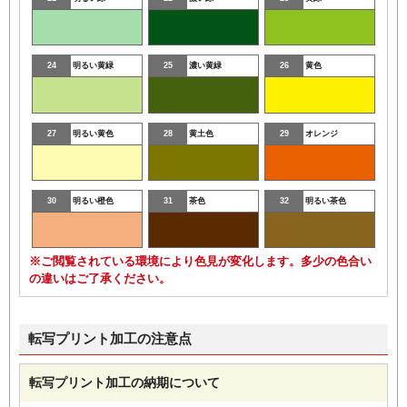
24
明るい黄緑
25
濃い黄緑
26
黄色
27
明るい黄色
28
黄土色
29
オレンジ
30
明るい橙色
31
茶色
32
明るい茶色
※ご閲覧されている環境により色見が変化します。多少の色合い
の違いはご了承ください。
転写プリント加工の注意点
転写プリント加工の納期について