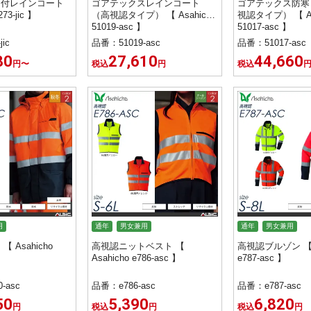
ド付レインコート
ゴアテックスレインコート
ゴアテックス防寒
3-jic 】
（高視認タイプ） 【 Asahicho
視認タイプ） 【 As
51019-asc 】
51017-asc 】
ic
品番：51019-asc
品番：51017-asc
80
27,610
44,660
円〜
税込
円
税込
用
通年
男女兼用
通年
男女兼用
 Asahicho
高視認ニットベスト 【
高視認ブルゾン 【 A
】
Asahicho e786-asc 】
e787-asc 】
-asc
品番：e786-asc
品番：e787-asc
50
5,390
6,820
円
税込
円
税込
円