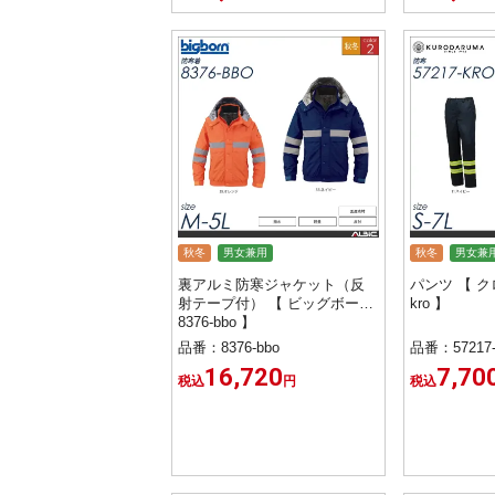
秋冬
男女兼用
秋冬
男女兼
裏アルミ防寒ジャケット（反
パンツ 【 クロ
射テープ付） 【 ビッグボーン
kro 】
8376-bbo 】
品番：8376-bbo
品番：57217-
16,720
7,70
税込
円
税込