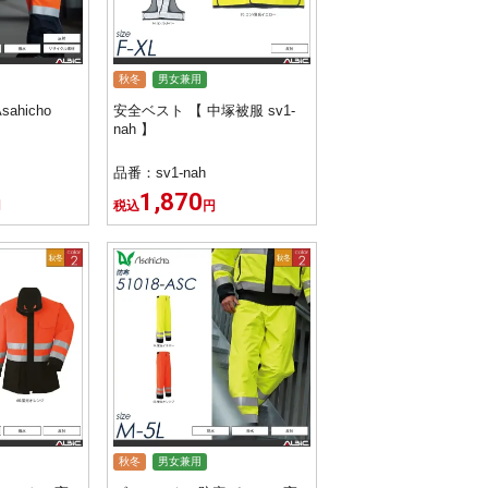
秋冬
男女兼用
ahicho
安全ベスト 【 中塚被服 sv1-
nah 】
c
品番：sv1-nah
1,870
円
税込
円
秋冬
男女兼用