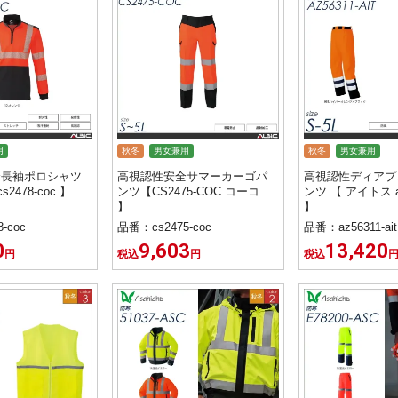
用
秋冬
男女兼用
秋冬
男女兼用
全長袖ポロシャツ
高視認性安全サマーカーゴパ
高視認性ディアプ
2478-coc 】
ンツ【CS2475-COC コーコス
ンツ 【 アイトス az5
】
】
-coc
品番：cs2475-coc
品番：az56311-ait
0
9,603
13,420
円
税込
円
税込