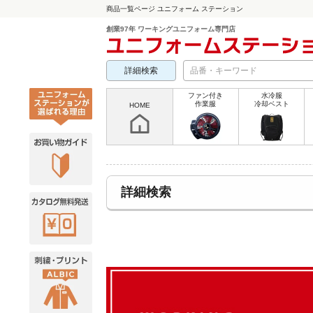
商品一覧ページ ユニフォーム ステーション
創業97年 ワーキングユニフォーム専門店
詳細検索
ファン付き
水冷服
作業服
冷却ベスト
HOME
詳細検索