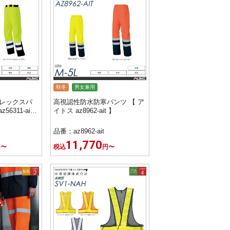
秋冬
男女兼用
レックスパ
高視認性防水防寒パンツ 【 ア
6311-ait
イトス az8962-ait 】
品番：az8962-ait
11,770
円〜
税込
円〜