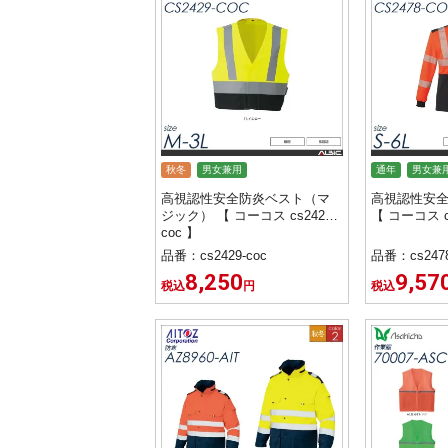
秋冬
男女兼用
通年
男女兼
高視認性安全防炎ベスト（マ
高視認性安
ジック） 【 コーコス cs2429-
【 コーコス cs
coc 】
品番：cs2429-coc
品番：cs2478
8,250
9,57
税込
円
税込