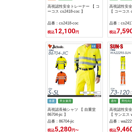
高視認性安全トレーナー 【 コ
高視認性安
ーコス cs2418-coc 】
【 コーコス cs
品番：cs2418-coc
品番：cs2417
12,100
7,59
税込
円
税込
春夏
男女兼用
通年
男性向
高視認長袖シャツ 【 自重堂
高視認性安
86704-jic 】
【 サンエス wa
品番：86704-jic
品番：wa2229
5,280
9,46
税込
円〜
税込