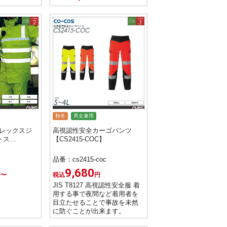
秋冬
男女兼用
レックスジ
高視認性安全カーゴパンツ
トス
【CS2415-COC】
t
品番：cs2415-coc
9,680
円〜
税込
円
JIS T8127 高視認性安全服 着
用する事で夜間など着用者を
目立たせることで事故を未然
に防ぐことが出来ます。