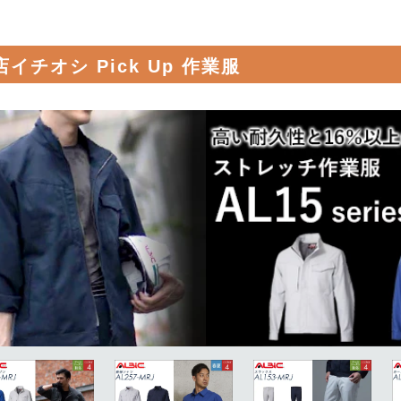
店イチオシ Pick Up 作業服