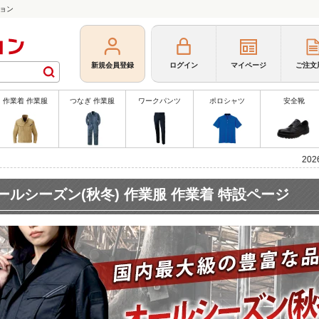
ション
新規会員登録
ログイン
マイページ
ご注文
作業着 作業服
つなぎ 作業服
ワークパンツ
ポロシャツ
安全靴
2026年、春・夏 作業
ールシーズン(秋冬) 作業服 作業着 特設ページ