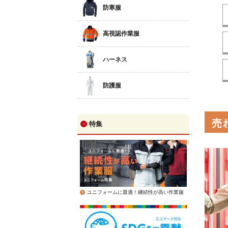
防寒服
高視認作業服
ハーネス
防護服
売
特集
ユニフォームに最適！継続性が高い作業服