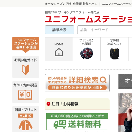
オールシーズン 秋冬 作業服 特集ページ ｜ ユニフォームステー
創業97年 ワーキングユニフォーム専門店
詳細検索
ファン付き
水冷服
作業服
冷却ベスト
HOME
オ
注目！お得情報