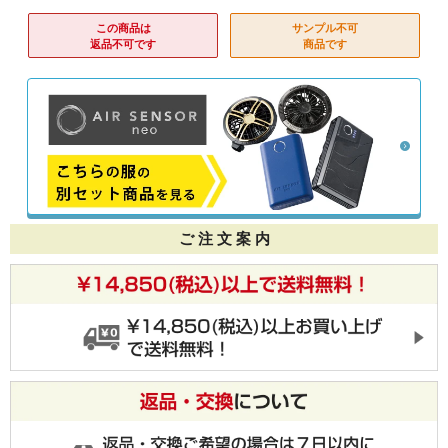
この商品は
サンプル不可
返品不可です
商品です
ご 注 文 案 内