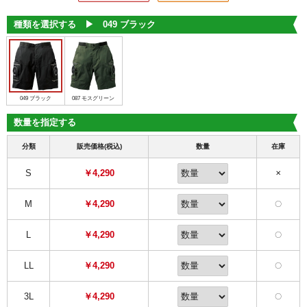
種類を選択する ▶︎
049 ブラック
049 ブラック
087 モスグリーン
数量を指定する
分類
販売価格(税込)
数量
在庫
S
￥4,290
✕
M
￥4,290
〇
L
￥4,290
〇
LL
￥4,290
〇
3L
￥4,290
〇