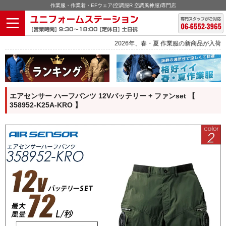
作業服・作業着・EFウェア(空調服R 空調風神服)専門店
2026年、春・夏 作業服の新商品が入荷しました。
エアセンサー ハーフパンツ 12Vバッテリー + ファンset 【
358952-K25A-KRO 】