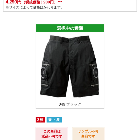
4,290円
〜
（税抜価格3,900円）
※サイズによって価格はかわります。
選択中の種類
モスグリーン
049 ブラック
087 モ
2種
春・夏
この商品は
サンプル不可
返品不可です
商品です