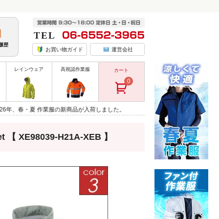
履歴
お買い物ガイド
運営会社
レインウェア
高視認作業服
カート
0
・夏 作業服の新商品が入荷しました。
 XE98039-H21A-XEB 】