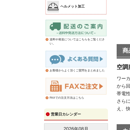
ヘルメット加工
送料や発送についてはこちらをご覧くださ
い。
商
空調服
お客様からよく頂くご質問をまとめました
ワーカ
から
帯電性
FAXでの注文方法はこちら
さら
え、
営業日カレンダー
2026
年
08
月