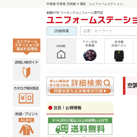
作業服 作業着 空調服 ® 通販「ユニフォームステション」
創業97年 ワーキングユニフォーム専門店
詳細検索
ファン付き
水冷服
作業服
冷却ベスト
HOME
空調
注目！お得情報