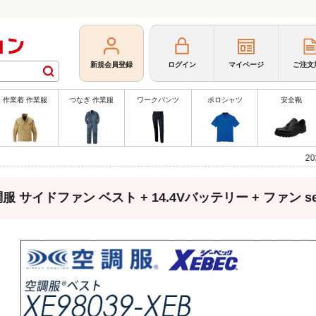
新規会員登録
ログイン
マイページ
ご注文
作業着 作業服
つなぎ 作業服
ワークパンツ
ポロシャツ
安全靴
2026年、春
服 サイドファン ベスト + 14.4Vバッテリー + ファン set 【