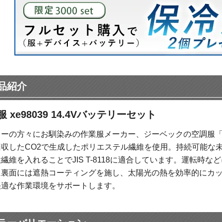
品紹介
 xe98039 14.4Vバッテリーセット
ーの方々にお馴染みの作業服メーカー、ジーベックの空調服「X
回収したCO2で生成したポリエステル繊維を使用。持続可能な
繊維を入れることでJIS T-8118に適合しています。運転時
に裏面には遮熱コーティングを施し、太陽光の熱を効率的にカ
快適な作業環境をサポートします。