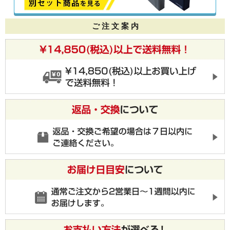
ご 注 文 案 内