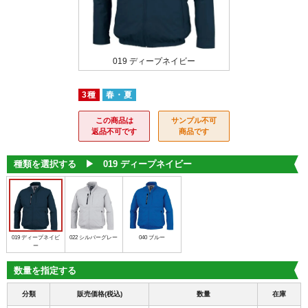
0 ブルー
019 ディープネイビー
022 シル
3種
春・夏
この商品は
サンプル不可
返品不可です
商品です
種類を選択する ▶︎
019 ディープネイビー
019 ディープネイビ
022 シルバーグレー
040 ブルー
ー
数量を指定する
分類
販売価格(税込)
数量
在庫