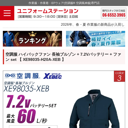
作業服・作業着・EFウェア(空調服R 空調風神服)専門店
2026年、春・夏 作業服の新商品が入荷しました。
空調服 ハイバックファン 長袖ブルゾン + 7.2Vバッテリー + ファ
ン set 【 XE98035-H20A-XEB 】