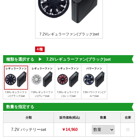
ァン(ブルー)set
7.2Vレギュラーファン(ブラック)set
7.2Vレギュラーフ
4種
種類を選択する ▶︎
7.2Vレギュラーファン(ブラック)set
7.2Vレギュラーファ
7.2Vレギュラーファ
7.2Vレギュラーファ
7.2Vパワーファン(ブ
ン(ブラック)set
ン(グレー)set
ン(レッド)set
ルー)set
数量を指定する
分類
販売価格(税込)
数量
在庫
7.2V バッテリーset
￥14,960
〇