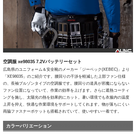
空調服 xe98035 7.2Vバッテリーセット
広島県のユニフォーム＆安全靴のメーカー「ジーベック(XEBEC)」より
「XE98035」のご紹介です。腰回りの干渉を軽減した上部ファン仕様
の、長袖ブルゾンタイプの空調服です。腰回りの道具が邪魔にならない
ファン位置になっていて、作業の効率を上げます。さらに遮熱コーティ
ングを施し、太陽光の熱を効果的にカット。暑い環境でも衣服内の温度
上昇を抑え、快適な作業環境をサポートしてくれます。物が落ちにくい
両脇ファスナーポケットも搭載されていて、使いやすい一着です。
カラーバリエーション