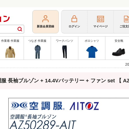
新規会員登録
ログイン
マイページ
ご注文
作業着 作業服
つなぎ 作業服
ワークパンツ
ポロシャツ
安全靴
2026年、春・夏
服 長袖ブルゾン + 14.4Vバッテリー + ファン set 【 AZ50