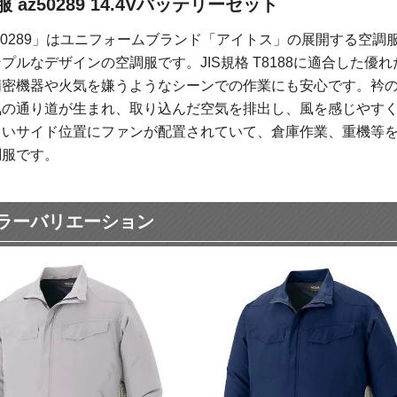
 az50289 14.4Vバッテリーセット
50289」はユニフォームブランド「アイトス」の展開する空
プルなデザインの空調服です。JIS規格 T8188に適合した
精密機器や火気を嫌うようなシーンでの作業にも安心です。衿
気の通り道が生まれ、取り込んだ空気を排出し、風を感じやす
くいサイド位置にファンが配置されていて、倉庫作業、重機等
調服です。
ラーバリエーション