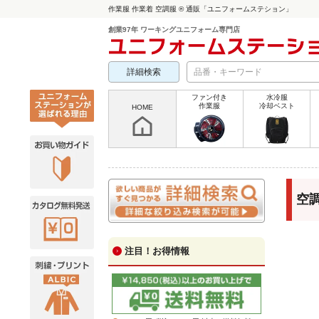
作業服 作業着 空調服 ® 通販「ユニフォームステション」
創業97年 ワーキングユニフォーム専門店
詳細検索
ファン付き
水冷服
作業服
冷却ベスト
HOME
空調
注目！お得情報