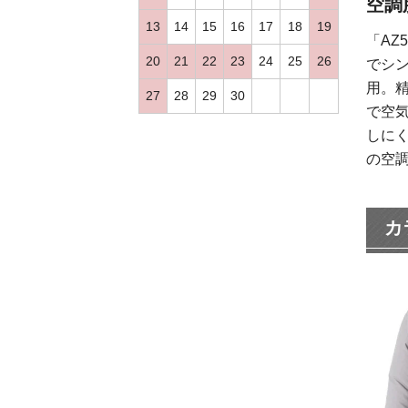
空調服
13
14
15
16
17
18
19
「AZ
20
21
22
23
24
25
26
でシン
用。
27
28
29
30
で空
しに
の空
カ