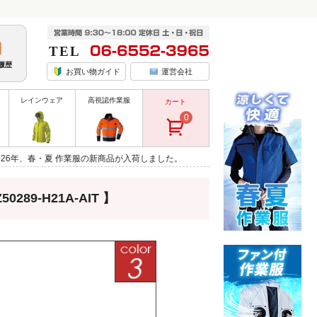
履歴
お買い物ガイド
運営会社
レインウェア
高視認作業服
カート
0
 作業服の新商品が入荷しました。
289-H21A-AIT 】