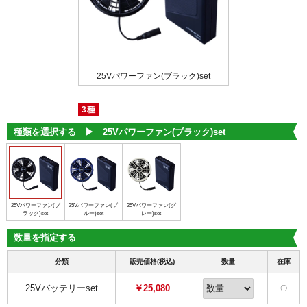
ァン(グレー)set
25Vパワーファン(ブラック)set
25Vパワーファン
3種
種類を選択する ▶︎
25Vパワーファン(ブラック)set
25Vパワーファン(ブ
25Vパワーファン(ブ
25Vパワーファン(グ
ラック)set
ルー)set
レー)set
数量を指定する
分類
販売価格(税込)
数量
在庫
25Vバッテリーset
￥25,080
〇