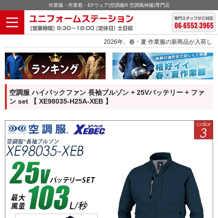
作業服・作業着・EFウェア(空調服R 空調風神服)専門店
2026年、春・夏 作業服の新商品が入荷しました。
空調服 ハイバックファン 長袖ブルゾン + 25Vバッテリー + ファ
ン set 【 XE98035-H25A-XEB 】