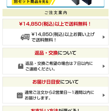
ご 注 文 案 内