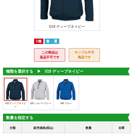
0 ブルー
019 ディープネイビー
022 シル
3種
春・夏
この商品は
サンプル不可
返品不可です
商品です
種類を選択する ▶︎
019 ディープネイビー
019 ディープネイビ
022 シルバーグレー
040 ブルー
ー
数量を指定する
分類
販売価格(税込)
数量
在庫