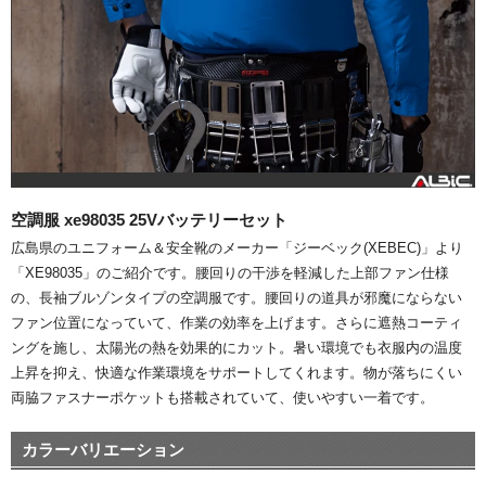
空調服 xe98035 25Vバッテリーセット
広島県のユニフォーム＆安全靴のメーカー「ジーベック(XEBEC)」より
「XE98035」のご紹介です。腰回りの干渉を軽減した上部ファン仕様
の、長袖ブルゾンタイプの空調服です。腰回りの道具が邪魔にならない
ファン位置になっていて、作業の効率を上げます。さらに遮熱コーティ
ングを施し、太陽光の熱を効果的にカット。暑い環境でも衣服内の温度
上昇を抑え、快適な作業環境をサポートしてくれます。物が落ちにくい
両脇ファスナーポケットも搭載されていて、使いやすい一着です。
カラーバリエーション