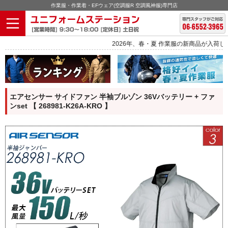
作業服・作業着・EFウェア(空調服R 空調風神服)専門店
2026年、春・夏 作業服の新商品が入荷しました。
エアセンサー サイドファン 半袖ブルゾン 36Vバッテリー + ファ
ンset 【 268981-K26A-KRO 】