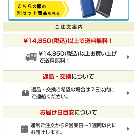
ご 注 文 案 内