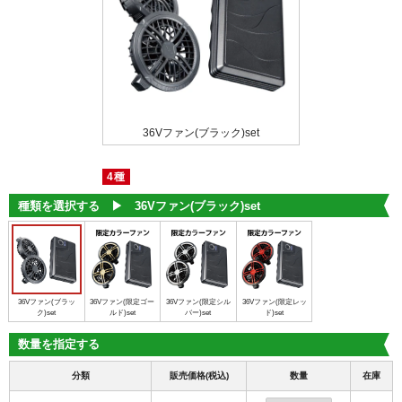
限定レッド)set
36Vファン(ブラック)set
36Vファン(限定
4種
種類を選択する ▶︎
36Vファン(ブラック)set
36Vファン(ブラッ
36Vファン(限定ゴー
36Vファン(限定シル
36Vファン(限定レッ
ク)set
ルド)set
バー)set
ド)set
数量を指定する
分類
販売価格(税込)
数量
在庫