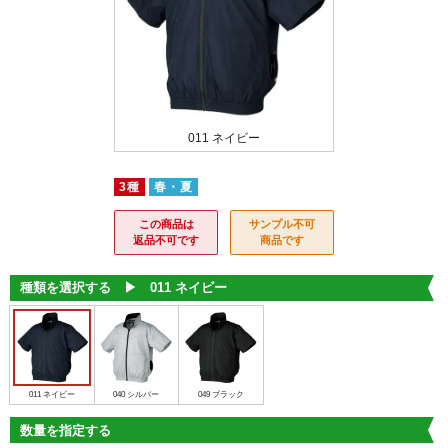
 ブラック
011 ネイビー
040 
3種
春・夏
この商品は
サンプル不可
返品不可です
商品です
種類を選択する ▶︎
011 ネイビー
011 ネイビー
040 シルバー
049 ブラック
数量を指定する