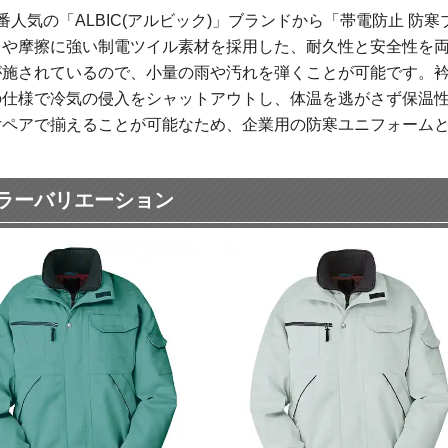
番人気の「ALBIC(アルビック)」ブランドから「帯電防止 防寒ブ
きや摩擦に強い制電ツイル素材を採用した、耐久性と安全性を両
が施されているので、小量の雨や汚れを弾くことが可能です。
の仕様で冷気の侵入をシャットアウトし、体温を逃がさず保温
女ペアで揃えることが可能なため、企業用の防寒ユニフォーム
ラーバリエーション