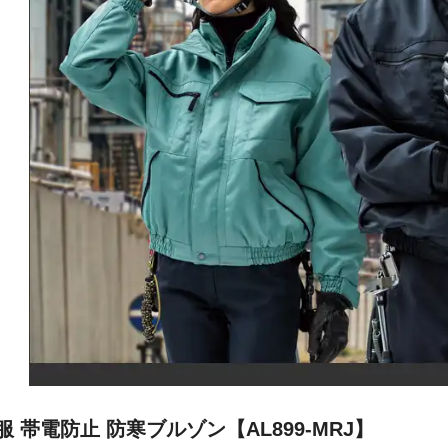
服 帯電防止 防寒ブルゾン【AL899-MRJ】