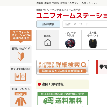
作業服 作業着 空調服 ® 通販「ユニフォームステション」
創業97年 ワーキングユニフォーム専門店
詳細検索
ファン付き
水冷服
作業服
冷却ベスト
HOME
帯電
注目！お得情報