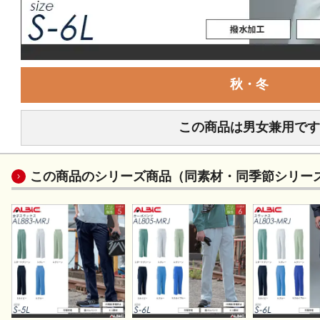
秋・冬
この商品は男女兼用です
この商品のシリーズ商品（同素材・同季節シリー