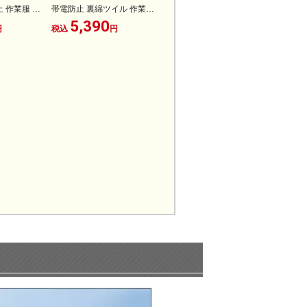
 作業服 ス
帯電防止 裏綿ツイル 作業服
al803-mrj
スモック 【 ALBIC al880-mrj
5,390
円
税込
円
】