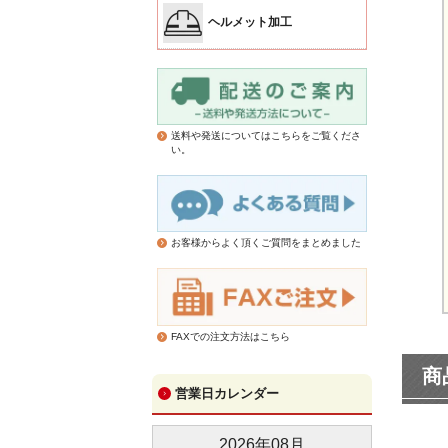
ヘルメット加工
送料や発送についてはこちらをご覧くださ
い。
お客様からよく頂くご質問をまとめました
FAXでの注文方法はこちら
商
営業日カレンダー
2026
年
08
月