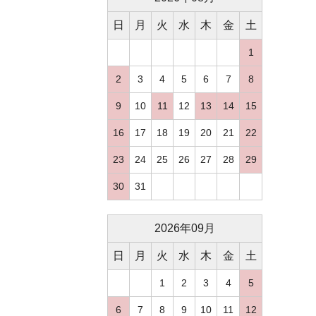
日
月
火
水
木
金
土
1
2
3
4
5
6
7
8
9
10
11
12
13
14
15
16
17
18
19
20
21
22
23
24
25
26
27
28
29
30
31
2026
年
09
月
日
月
火
水
木
金
土
1
2
3
4
5
6
7
8
9
10
11
12