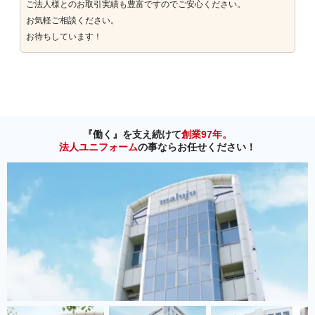
ご法人様とのお取引実績も豊富ですのでご安心ください。
お気軽ご相談ください。
お待ちしています！
『働く』を支え続けて
創業97年。
法人ユニフォーム
の事ならお任せください！