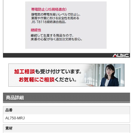
商品詳細
品番
AL750-MRJ
素材