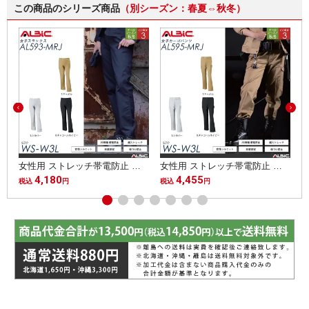
この商品のシリーズ商品
（別シーズン：春夏⇔秋冬）
女性用 ストレッチ帯電防止 作
女性用 ストレッチ帯電防止 作
j
業服 スラックス 【 ALBIC
4,180
業服 カーゴパンツ 【 ALBIC
4,455
ラ
税込
円
税込
円
al593-mrj 】
al595-mrj 】