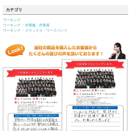
カテゴリ
ワーキング
ワーキング
作業服・作業着
ワーキング
スラックス・ワークパンツ