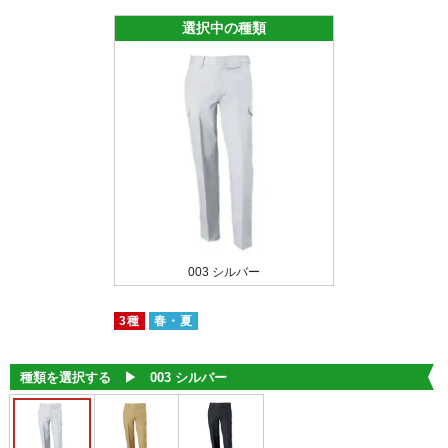
選択中の種類
 チャコール
003 シルバー
007 
3種
春・夏
種類を選択する ▶︎
003 シルバー