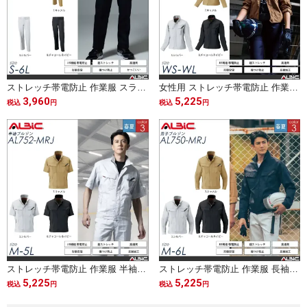
ストレッチ帯電防止 作業服 スラッ
女性用 ストレッチ帯電防止 作業服
クス 【 ALBIC al753-mrj 】
3,960
長袖ブルゾン 【 ALBIC al790-mrj
5,225
税込
円
税込
円
】
ストレッチ帯電防止 作業服 半袖ブ
ストレッチ帯電防止 作業服 長袖ブ
ルゾン 【 ALBIC al752-mrj 】
5,225
ルゾン【 ALBIC al750-mrj 】
5,225
税込
円
税込
円