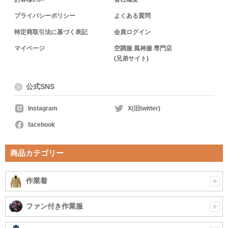
プライバシーポリシー
よくある質問
特定商取引法に基づく表記
会員ログイン
マイページ
空調服 風神服 専門店
(兄弟サイト)
公式SNS
Instagram
X(旧twitter)
facebook
商品カテゴリー
作業着
ファン付き作業服