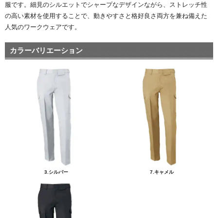
服です。細見のシルエットでシャープなデザインながら、ストレッチ性
の高い素材を使用することで、動きやすさと格好良さ両方を兼ね備えた
人気のワークウェアです。
カラーバリエーション
3.シルバー
7.キャメル