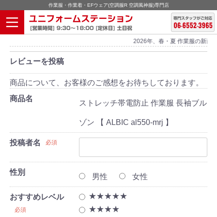
作業服・作業着・EFウェア(空調服R 空調風神服)専門店
2026年、春・夏 作業服の新商
レビューを投稿
商品について、お客様のご感想をお待ちしております。
商品名
ストレッチ帯電防止 作業服 長袖ブル
ゾン 【 ALBIC al550-mrj 】
投稿者名
必須
性別
男性
女性
★★★★★
おすすめレベル
★★★★
必須