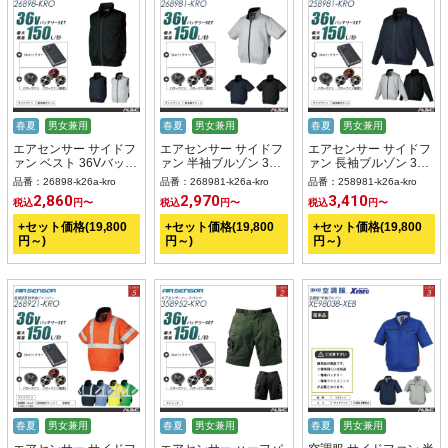
春夏
男女兼用
春夏
男女兼用
春夏
男女兼用
エアセンサー サイドフ
エアセンサー サイドフ
エアセンサー サイドフ
ァン ベスト 36Vバッテ
ァン 半袖ブルゾン 36V
ァン 長袖ブルゾン 36V
リー + ファンset 【
バッテリー + ファンset
バッテリー + ファンset
品番：26898-k26a-kro
品番：268981-k26a-kro
品番：258981-k26a-kro
26898-K26A-KRO 】
【 268981-K26A-KRO
【 258981-K26A-KRO
2,860
2,970
3,410
税込
円〜
税込
円〜
税込
円〜
】
】
+セット価格(19,800
+セット価格(19,800
+セット価格(19,800
円～)
円～)
円～)
春夏
男女兼用
春夏
男女兼用
春夏
男女兼用