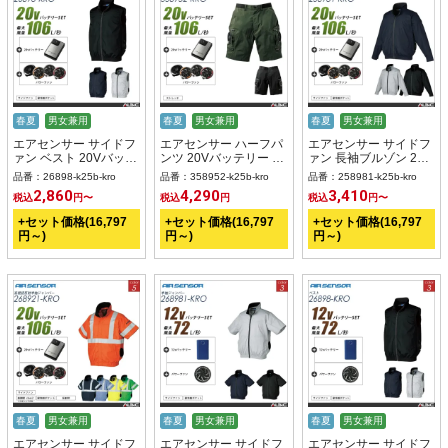
春夏
男女兼用
春夏
男女兼用
春夏
男女兼用
エアセンサー サイドフ
エアセンサー ハーフパ
エアセンサー サイドフ
ァン ベスト 20Vバッテ
ンツ 20Vバッテリー +
ァン 長袖ブルゾン 20V
リー + ファンset 【
ファンset 【 358952-
バッテリー + ファンset
品番：26898-k25b-kro
品番：358952-k25b-kro
品番：258981-k25b-kro
26898-K25B-KRO 】
K25B-KRO 】
【 258981-K25B-KRO
2,860
4,290
3,410
税込
円〜
税込
円
税込
円〜
】
+セット価格(16,797
+セット価格(16,797
+セット価格(16,797
円～)
円～)
円～)
春夏
男女兼用
春夏
男女兼用
春夏
男女兼用
エアセンサー サイドフ
エアセンサー サイドフ
エアセンサー サイドフ