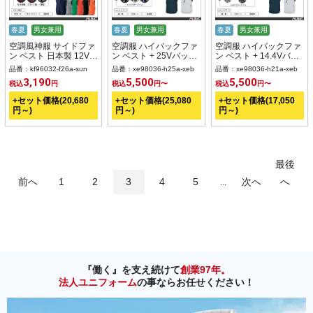
春夏
男女兼用
春夏
男女兼用
春夏
男女兼用
空調風神服 サイドファ
空調服 ハイバックファ
空調服 ハイバックファ
ン ベスト 日本製 12Vバ
ン ベスト + 25Vバッテ
ン ベスト + 14.4Vバッ
ッテリー + ファンset
リー + ファン set 【
テリー + ファン set 【
品番：kf96032-f26a-sun
品番：xe98036-h25a-xeb
品番：xe98036-h21a-xeb
【KF96032-F26A-
XE98036-H25A-XEB
XE98036-H21A-XEB
3,190
5,500
5,500
税込
円
税込
円〜
税込
円〜
SUN】
】
】
+セット価格(20,680
+セット価格(25,080
+セット価格(17,050
円～)
円～)
円～)
最後
前へ
1
2
3
4
5
次へ
へ
...
『働く』を支え続けて
創業97年。
法人ユニフォーム
の事ならお任せください！