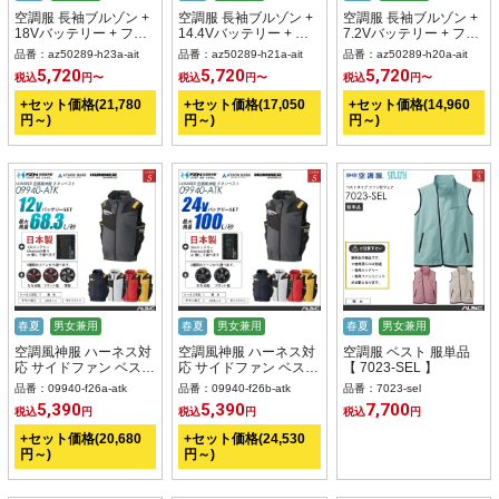
空調服 長袖ブルゾン +
空調服 長袖ブルゾン +
空調服 長袖ブルゾン +
18Vバッテリー + ファ
14.4Vバッテリー + フ
7.2Vバッテリー + ファ
ン set 【 AZ50289-
ァン set 【 AZ50289-
ン set 【 AZ50289-
品番：az50289-h23a-ait
品番：az50289-h21a-ait
品番：az50289-h20a-ait
H23A-AIT 】
H21A-AIT 】
H20A-AIT 】
5,720
5,720
5,720
税込
円〜
税込
円〜
税込
円〜
+セット価格(21,780
+セット価格(17,050
+セット価格(14,960
円～)
円～)
円～)
春夏
男女兼用
春夏
男女兼用
春夏
男女兼用
空調風神服 ハーネス対
空調風神服 ハーネス対
空調服 ベスト 服単品
応 サイドファン ベスト
応 サイドファン ベスト
【 7023-SEL 】
日本製 12Vバッテリー
日本製 24Vバッテリー
品番：09940-f26a-atk
品番：09940-f26b-atk
品番：7023-sel
+ ファンset 【09940-
+ ファンset 【09940-
5,390
5,390
7,700
税込
円
税込
円
税込
円
F26A-ATK】
F26B-ATK】
+セット価格(20,680
+セット価格(24,530
円～)
円～)