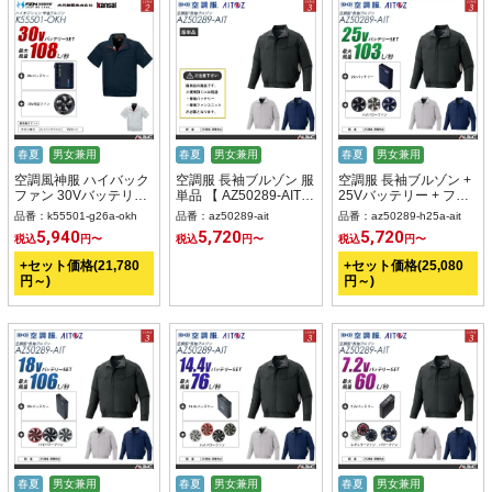
春夏
男女兼用
春夏
男女兼用
春夏
男女兼用
空調風神服 ハイバック
空調服 長袖ブルゾン 服
空調服 長袖ブルゾン +
ファン 30Vバッテリー
単品 【 AZ50289-AIT
25Vバッテリー + ファ
+ ファンset 【K55501-
】
ン set 【 AZ50289-
品番：k55501-g26a-okh
品番：az50289-ait
品番：az50289-h25a-ait
G26A-OKH】
H25A-AIT 】
5,940
5,720
5,720
税込
円〜
税込
円〜
税込
円〜
+セット価格(21,780
+セット価格(25,080
円～)
円～)
春夏
男女兼用
春夏
男女兼用
春夏
男女兼用