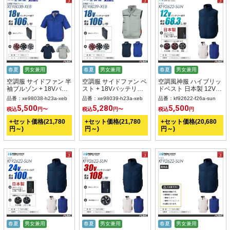
春夏
男女兼用
春夏
男女兼用
春夏
男女兼用
空調服 サイドファン 半
空調服 サイドファン ベ
空調風神服 ハイブリッ
袖ブルゾン + 18Vバッ
スト + 18Vバッテリー
ドベスト 日本製 12Vバ
テリー + ファン set 【
+ ファン set 【
ッテリー + ファンset
品番：xe98038-h23a-xeb
品番：xe98039-h23a-xeb
品番：kf92622-f26a-sun
XE98038-H23A-XEB
XE98039-H23A-XEB
【KF92622-F26A-
5,500
5,280
5,500
税込
円〜
税込
円〜
税込
円
】
】
SUN】
+セット価格(21,780
+セット価格(21,780
+セット価格(20,680
円～)
円～)
円～)
春夏
男女兼用
春夏
男女兼用
春夏
男女兼用