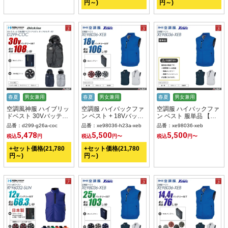
円～)
円～)
春夏
男女兼用
春夏
男女兼用
春夏
男女兼用
空調風神服 ハイブリッ
空調服 ハイバックファ
空調服 ハイバックファ
ドベスト 30Vバッテリ
ン ベスト + 18Vバッテ
ン ベスト 服単品 【
ー + ファンset 【D299-
リー + ファン set 【
XE98036-XEB 】
品番：d299-g26a-coc
品番：xe98036-h23a-xeb
品番：xe98036-xeb
G26A-COC】
XE98036-H23A-XEB
5,478
5,500
5,500
税込
円
税込
円〜
税込
円〜
】
+セット価格(21,780
+セット価格(21,780
円～)
円～)