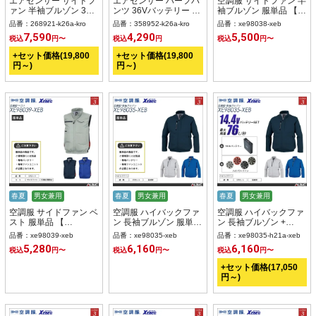
エアセンサー サイドフ
エアセンサー ハーフパ
空調服 サイドファン 半
ァン 半袖ブルゾン 36V
ンツ 36Vバッテリー +
袖ブルゾン 服単品 【
バッテリー + ファンset
ファンset 【 358952-
XE98038-XEB 】
品番：268921-k26a-kro
品番：358952-k26a-kro
品番：xe98038-xeb
【 268921-K26A-KRO
K26A-KRO 】
7,590
4,290
5,500
税込
円〜
税込
円
税込
円〜
】
+セット価格(19,800
+セット価格(19,800
円～)
円～)
春夏
男女兼用
春夏
男女兼用
春夏
男女兼用
空調服 サイドファン ベ
空調服 ハイバックファ
空調服 ハイバックファ
スト 服単品 【
ン 長袖ブルゾン 服単品
ン 長袖ブルゾン +
XE98039-XEB 】
【 XE98035-XEB 】
14.4Vバッテリー + フ
品番：xe98039-xeb
品番：xe98035-xeb
品番：xe98035-h21a-xeb
ァン set 【 XE98035-
5,280
6,160
6,160
税込
円〜
税込
円〜
税込
円〜
H21A-XEB 】
+セット価格(17,050
円～)