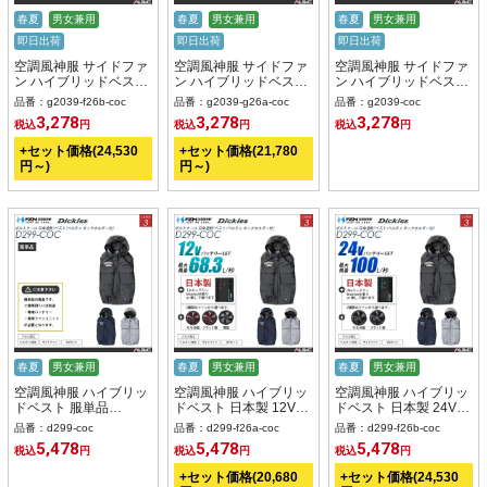
春夏
男女兼用
春夏
男女兼用
春夏
男女兼用
即日出荷
即日出荷
即日出荷
空調風神服 サイドファ
空調風神服 サイドファ
空調風神服 サイドファ
ン ハイブリッドベスト
ン ハイブリッドベスト
ン ハイブリッドベスト
日本製 24Vバッテリー
30Vバッテリー + ファ
服単品 【G2039-
品番：g2039-f26b-coc
品番：g2039-g26a-coc
品番：g2039-coc
+ ファンset 【G2039-
ンset 【G2039-G26A-
COC】
3,278
3,278
3,278
税込
円
税込
円
税込
円
F26B-COC】
COC】
+セット価格(24,530
+セット価格(21,780
円～)
円～)
春夏
男女兼用
春夏
男女兼用
春夏
男女兼用
空調風神服 ハイブリッ
空調風神服 ハイブリッ
空調風神服 ハイブリッ
ドベスト 服単品
ドベスト 日本製 12Vバ
ドベスト 日本製 24Vバ
【D299-COC】
ッテリー + ファンset
ッテリー + ファンset
品番：d299-coc
品番：d299-f26a-coc
品番：d299-f26b-coc
【D299-F26A-COC】
【D299-F26B-COC】
5,478
5,478
5,478
税込
円
税込
円
税込
円
+セット価格(20,680
+セット価格(24,530