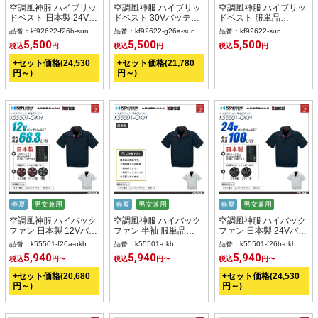
空調風神服 ハイブリッ
空調風神服 ハイブリッ
空調風神服 ハイブリッ
ドベスト 日本製 24Vバ
ドベスト 30Vバッテリ
ドベスト 服単品
ッテリー + ファンset
ー + ファンset
【KF92622-SUN】
品番：kf92622-f26b-sun
品番：kf92622-g26a-sun
品番：kf92622-sun
【KF92622-F26B-
【KF92622-G26A-
5,500
5,500
5,500
税込
円
税込
円
税込
円
SUN】
SUN】
+セット価格(24,530
+セット価格(21,780
円～)
円～)
春夏
男女兼用
春夏
男女兼用
春夏
男女兼用
空調風神服 ハイバック
空調風神服 ハイバック
空調風神服 ハイバック
ファン 日本製 12Vバッ
ファン 半袖 服単品
ファン 日本製 24Vバッ
テリー + ファンset
【K55501-OKH】
テリー + ファンset
品番：k55501-f26a-okh
品番：k55501-okh
品番：k55501-f26b-okh
【K55501-F26A-
【K55501-F26B-
5,940
5,940
5,940
税込
円〜
税込
円〜
税込
円〜
OKH】
OKH】
+セット価格(20,680
+セット価格(24,530
円～)
円～)