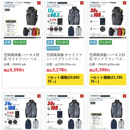
春夏
男女兼用
春夏
男女兼用
春夏
男女兼用
即日出荷
空調風神服 ハーネス対
空調風神服 サイドファ
空調風神服 ハーネス対
応 サイドファン ベスト
ン ハイブリッドベスト
応 サイドファン ベスト
服単品 【09940-ATK】
日本製 12Vバッテリー
30Vバッテリー + ファ
品番：09940-atk
品番：g2039-f26a-coc
品番：09940-g26a-atk
+ ファンset 【G2039-
ンset 【09940-G26A-
5,390
3,278
5,390
税込
円
税込
円
税込
円
F26A-COC】
ATK】
+セット価格(20,680
+セット価格(21,780
円～)
円～)