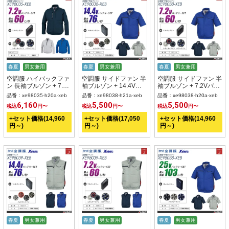
春夏
男女兼用
春夏
男女兼用
春夏
男女兼用
空調服 ハイバックファ
空調服 サイドファン 半
空調服 サイドファン 半
ン 長袖ブルゾン + 7.2V
袖ブルゾン + 14.4Vバ
袖ブルゾン + 7.2Vバッ
バッテリー + ファン
ッテリー + ファン set
テリー + ファン set 【
品番：xe98035-h20a-xeb
品番：xe98038-h21a-xeb
品番：xe98038-h20a-xeb
set 【 XE98035-H20A-
【 XE98038-H21A-
XE98038-H20A-XEB
6,160
5,500
5,500
税込
円〜
税込
円〜
税込
円〜
XEB 】
XEB 】
】
+セット価格(14,960
+セット価格(17,050
+セット価格(14,960
円～)
円～)
円～)
春夏
男女兼用
春夏
男女兼用
春夏
男女兼用