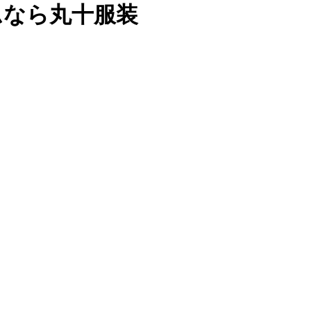
ムなら丸十服装