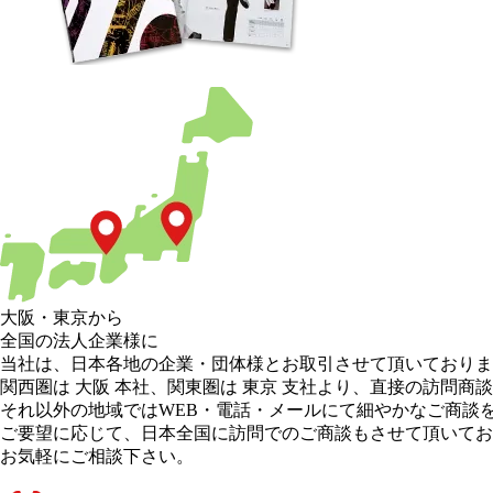
大阪
・
東京
から
全国の法人企業様に
当社は、日本各地の企業・団体様とお取引させて頂いておりま
関西圏は 大阪 本社
、
関東圏は 東京 支社
より、直接の訪問商談
それ以外の地域
ではWEB・電話・メールにて細やかなご商談
ご要望に応じて、日本全国に訪問でのご商談もさせて頂いてお
お気軽にご相談下さい。