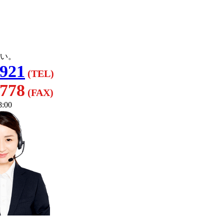
い。
3921
(TEL)
8778
(FAX)
:00