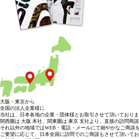
大阪
・
東京
から
全国の法人企業様に
当社は、日本各地の企業・団体様とお取引させて頂いておりま
関西圏は 大阪 本社
、
関東圏は 東京 支社
より、直接の訪問商談
それ以外の地域
ではWEB・電話・メールにて細やかなご商談
ご要望に応じて、日本全国に訪問でのご商談もさせて頂いてお