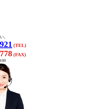
い。
3921
(TEL)
8778
(FAX)
:00