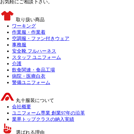
お気軽にご相談下さい。
取り扱い商品
ワーキング
作業服・作業着
空調服・ファン付きウェア
事務服
安全靴 フルハーネス
スタッフ ユニフォーム
介護
飲食関連・食品工場
病院・医療白衣
警備ユニフォーム
丸十服装について
会社概要
ユニフォーム専業 創業97年の沿革
業界トップクラスの納入実績
選ばれる理由