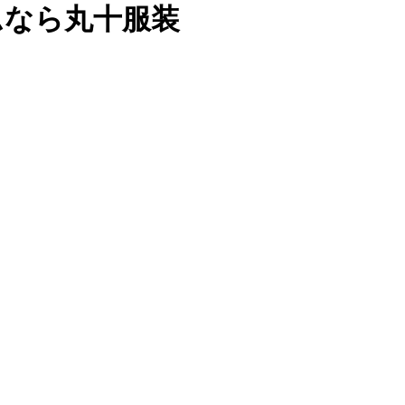
ムなら丸十服装