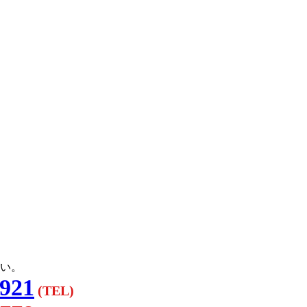
い。
3921
(TEL)