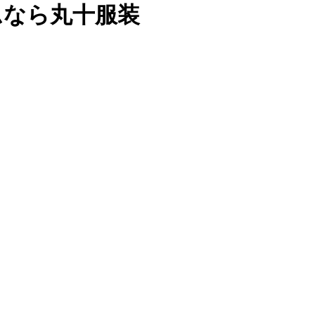
ムなら丸十服装