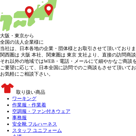
大阪
・
東京
から
全国の法人企業様に
当社は、日本各地の企業・団体様とお取引させて頂いておりま
関西圏は 大阪 本社
、
関東圏は 東京 支社
より、直接の訪問商談
それ以外の地域
ではWEB・電話・メールにて細やかなご商談
ご要望に応じて、日本全国に訪問でのご商談もさせて頂いてお
お気軽にご相談下さい。
取り扱い商品
ワーキング
作業服・作業着
空調服・ファン付きウェア
事務服
安全靴 フルハーネス
スタッフ ユニフォーム