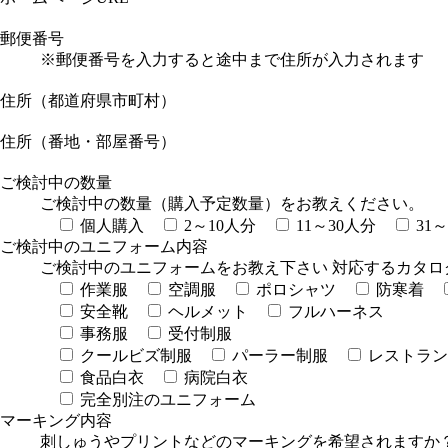
郵便番号
※郵便番号を入力すると途中まで住所が入力されます
住所（都道府県市町村）
住所（番地・部屋番号）
ご検討中の数量
ご検討中の数量（購入予定数量）をお教えください。
個人購入
2～10人分
11～30人分
31
ご検討中のユニフォーム内容
ご検討中のユニフォームをお教え下さい 対応するカタロ
作業服
空調服
ポロシャツ
防寒着
安全靴
ヘルメット
フルハーネス
事務服
受付制服
クールビズ制服
パーラー制服
レストラン
食品白衣
病院白衣
完全別注のユニフォーム
マーキング内容
刺しゅうやプリントなどのマーキングを希望されますか