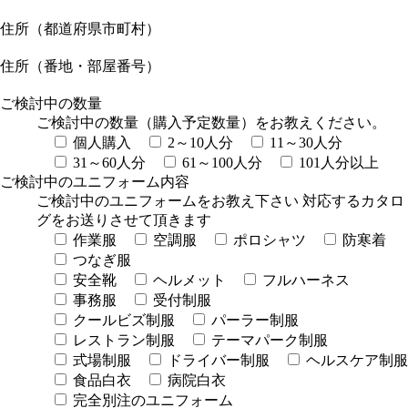
住所（都道府県市町村）
住所（番地・部屋番号）
ご検討中の数量
ご検討中の数量（購入予定数量）をお教えください。
個人購入
2～10人分
11～30人分
31～60人分
61～100人分
101人分以上
ご検討中のユニフォーム内容
ご検討中のユニフォームをお教え下さい 対応するカタロ
グをお送りさせて頂きます
作業服
空調服
ポロシャツ
防寒着
つなぎ服
安全靴
ヘルメット
フルハーネス
事務服
受付制服
クールビズ制服
パーラー制服
レストラン制服
テーマパーク制服
式場制服
ドライバー制服
ヘルスケア制服
食品白衣
病院白衣
完全別注のユニフォーム