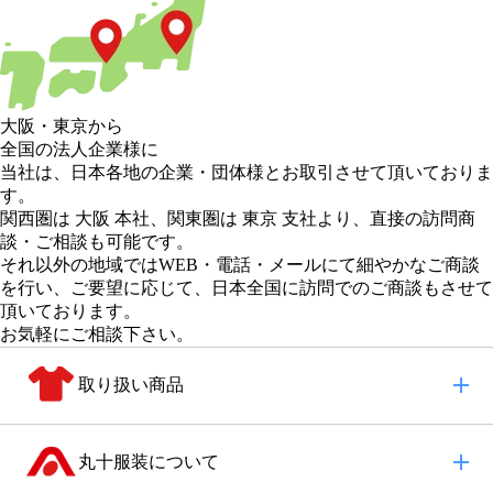
大阪
・
東京
から
全国の法人企業様に
当社は、日本各地の企業・団体様とお取引させて頂いておりま
す。
関西圏は 大阪 本社
、
関東圏は 東京 支社
より、直接の訪問商
談・ご相談も可能です。
それ以外の地域
ではWEB・電話・メールにて細やかなご商談
を行い、
ご要望に応じて、日本全国に訪問でのご商談もさせて
頂いております。
お気軽にご相談下さい。
取り扱い商品
丸十服装について