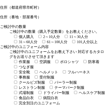
住所（都道府県市町村）
住所（番地・部屋番号）
ご検討中の数量
ご検討中の数量（購入予定数量）をお教えください。
個人購入
2～10人分
11～30人分
31～60人分
61～100人分
101人分以上
ご検討中のユニフォーム内容
ご検討中のユニフォームをお教え下さい 対応するカタロ
グをお送りさせて頂きます
作業服
空調服
ポロシャツ
防寒着
つなぎ服
安全靴
ヘルメット
フルハーネス
事務服
受付制服
クールビズ制服
パーラー制服
レストラン制服
テーマパーク制服
式場制服
ドライバー制服
ヘルスケア制服
食品白衣
病院白衣
完全別注のユニフォーム