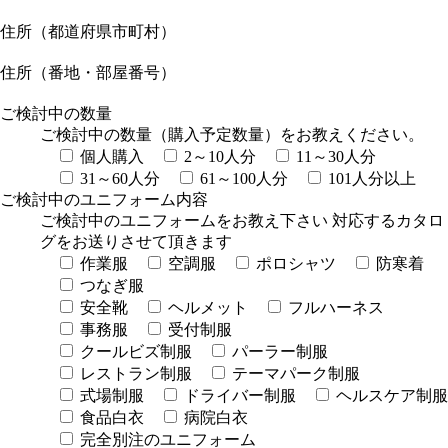
住所（都道府県市町村）
住所（番地・部屋番号）
ご検討中の数量
ご検討中の数量（購入予定数量）をお教えください。
個人購入
2～10人分
11～30人分
31～60人分
61～100人分
101人分以上
ご検討中のユニフォーム内容
ご検討中のユニフォームをお教え下さい 対応するカタロ
グをお送りさせて頂きます
作業服
空調服
ポロシャツ
防寒着
つなぎ服
安全靴
ヘルメット
フルハーネス
事務服
受付制服
クールビズ制服
パーラー制服
レストラン制服
テーマパーク制服
式場制服
ドライバー制服
ヘルスケア制服
食品白衣
病院白衣
完全別注のユニフォーム