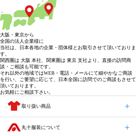
大阪
・
東京
から
全国の法人企業様に
当社は、日本各地の企業・団体様とお取引させて頂いておりま
す。
関西圏は 大阪 本社
、
関東圏は 東京 支社
より、直接の訪問商
談・ご相談も可能です。
それ以外の地域
ではWEB・電話・メールにて細やかなご商談
を行い、
ご要望に応じて、日本全国に訪問でのご商談もさせて
頂いております。
お気軽にご相談下さい。
取り扱い商品
丸十服装について