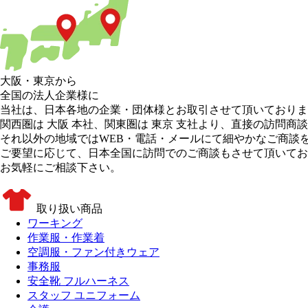
大阪
・
東京
から
全国の法人企業様に
当社は、日本各地の企業・団体様とお取引させて頂いておりま
関西圏は 大阪 本社
、
関東圏は 東京 支社
より、直接の訪問商談
それ以外の地域
ではWEB・電話・メールにて細やかなご商談
ご要望に応じて、日本全国に訪問でのご商談もさせて頂いてお
お気軽にご相談下さい。
取り扱い商品
ワーキング
作業服・作業着
空調服・ファン付きウェア
事務服
安全靴 フルハーネス
スタッフ ユニフォーム