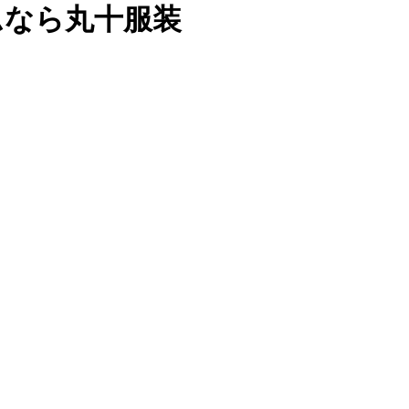
ムなら丸十服装