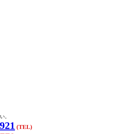
い。
3921
(TEL)