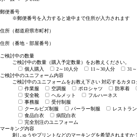
郵便番号
※郵便番号を入力すると途中まで住所が入力されます
住所（都道府県市町村）
住所（番地・部屋番号）
ご検討中の数量
ご検討中の数量（購入予定数量）をお教えください。
個人購入
2～10人分
11～30人分
31
ご検討中のユニフォーム内容
ご検討中のユニフォームをお教え下さい 対応するカタロ
作業服
空調服
ポロシャツ
防寒着
安全靴
ヘルメット
フルハーネス
事務服
受付制服
クールビズ制服
パーラー制服
レストラン
食品白衣
病院白衣
完全別注のユニフォーム
マーキング内容
刺しゅうやプリントなどのマーキングを希望されますか