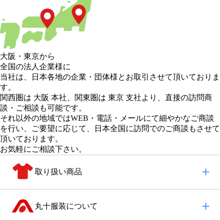
大阪
・
東京
から
全国の法人企業様に
当社は、日本各地の企業・団体様とお取引させて頂いておりま
す。
関西圏は 大阪 本社
、
関東圏は 東京 支社
より、直接の訪問商
談・ご相談も可能です。
それ以外の地域
ではWEB・電話・メールにて細やかなご商談
を行い、
ご要望に応じて、日本全国に訪問でのご商談もさせて
頂いております。
お気軽にご相談下さい。
取り扱い商品
丸十服装について