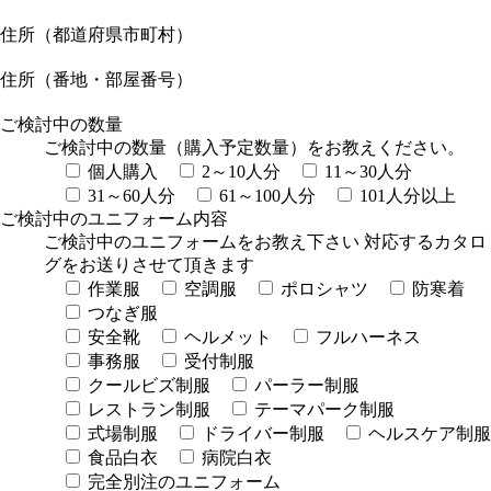
住所（都道府県市町村）
住所（番地・部屋番号）
ご検討中の数量
ご検討中の数量（購入予定数量）をお教えください。
個人購入
2～10人分
11～30人分
31～60人分
61～100人分
101人分以上
ご検討中のユニフォーム内容
ご検討中のユニフォームをお教え下さい 対応するカタロ
グをお送りさせて頂きます
作業服
空調服
ポロシャツ
防寒着
つなぎ服
安全靴
ヘルメット
フルハーネス
事務服
受付制服
クールビズ制服
パーラー制服
レストラン制服
テーマパーク制服
式場制服
ドライバー制服
ヘルスケア制服
食品白衣
病院白衣
完全別注のユニフォーム