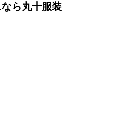
ムなら丸十服装