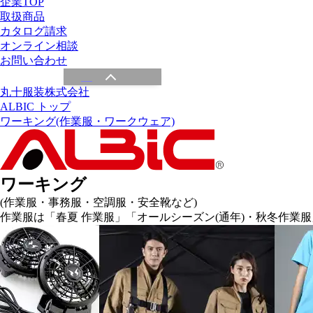
企業TOP
取扱商品
カタログ請求
オンライン相談
お問い合わせ
丸十服装株式会社
ALBIC トップ
ワーキング(作業服・ワークウェア)
ワーキング
(作業服・事務服・空調服・安全靴など)
作業服は「春夏 作業服」「オールシーズン(通年)・秋冬作業